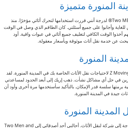
نة المنورة متميزة
لقد تأثرت كثيرًا ببرنامج Two MEN AND A TRUCK® لدرجة أنني قررت استخدامها لتحرك أثاثي مؤخرًا. منذ
ن للغاية وأجابوا على جميع أسئلتي. كان الطاقم الذي وصل في الوقت
هم أخذوا الوقت الكافي لتغليف جميع أثاثي في عبوات واقية. أود
بحث عن خدمة نقل أثاث موثوقة وبأسعار معقولة.
دينة المنورة
أوصي بشدة من A إلى Z Moving and Driving LLC لاحتياجات نقل الأثاث الخاصة بك في المدينة المنورة. لقد
تازين في حل أي مشاكل نشأت. ذهب إريك إلى أبعد الحدود لمساعدتي
 برمتها سلسة قدر الإمكان. بالتأكيد سأستخدمها مرة أخرى وأود أن
ث جيدة في المدينة المنورة.
لمدينة المنورة
انتقلت مؤخرًا إلى المدينة المنورة وكنت بحاجة إلى شركة لنقل الأثاث. أحالني أحد أصدقائي إلى Two Men and