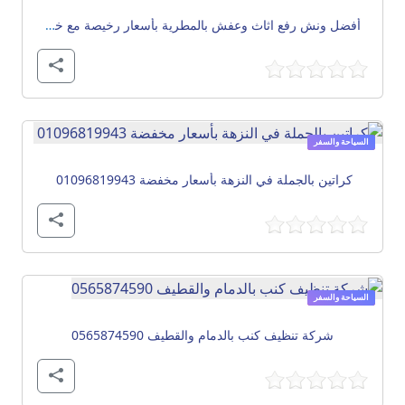
أفضل ونش رفع اثاث وعفش بالمطرية بأسعار رخيصة مع خدمة 24 ساعة وفك وتركيب 01150457001
السياحة والسفر
كراتين بالجملة في النزهة بأسعار مخفضة 01096819943
السياحة والسفر
شركة تنظيف كنب بالدمام والقطيف 0565874590