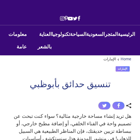
Skip to conten
Main Navigatio
الرئيسية
المتجر
السعودية
السياحة
تكنولوجيا
العناية
معلومات
بالشعر
عامة
›
Home
الإمارات
الإمارات
تنسيق حدائق بأبوظبي
هل تريد إنشاء مساحة خارجية مثالية؟ سواء كنت تبحث عن
تصميم واحة في الفناء الخلفي، أو إضافة مطبخ خارجي، أو
ببساطة تزيين حديقتك، فإن المناظر الطبيعية هي السبيل
للذهاب! في منشور المدونة هذا، سنستكشف أساسيات