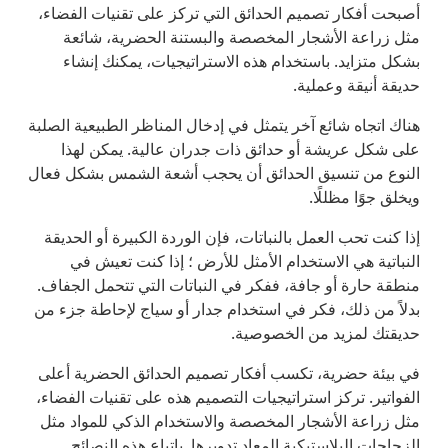
أصبحت أفكار تصميم الحدائق التي تركز على تقنيات الفضاء،
مثل زراعة الأشجار المخصصة والبستنة الحضرية، شائعة
بشكل متزايد. باستخدام هذه الاستراتيجيات، يمكنك إنشاء
حديقة أنيقة وعملية.
هناك اتجاه شائع آخر يتمثل في إدخال المناظر الطبيعية الصلبة
على شكل عريشة أو حدائق ذات جدران عالية. يمكن لهذا
النوع من تنسيق الحدائق أن يحجب أشعة الشمس بشكل فعال
ويخلق جوًا مظللًا.
إذا كنت تحب العمل بالنباتات، فإن الوردة الكبيرة أو الحديقة
النباتية هي الاستخدام الأمثل للأرض ؛ إذا كنت تعيش في
منطقة حارة أو جافة، ففكر في النباتات التي تتحمل الجفاف.
بدلاً من ذلك، فكر في استخدام جدار أو سياج لإحاطة جزء من
حديقتك لمزيد من الخصوصية.
في بيئة حضرية، تكسب أفكار تصميم الحدائق الحضرية أعلى
الفواتير. تركز استراتيجيات التصميم هذه على تقنيات الفضاء،
مثل زراعة الأشجار المخصصة والاستخدام الذكي للمواد مثل
الزجاجات البلاستيكية المعاد تدويرها. باتباع هذه النصائح