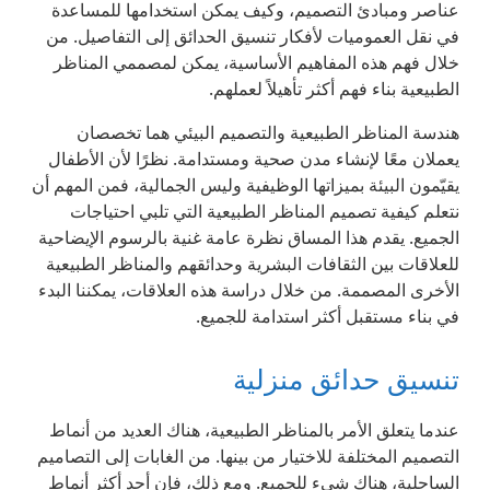
عناصر ومبادئ التصميم، وكيف يمكن استخدامها للمساعدة
في نقل العموميات لأفكار تنسيق الحدائق إلى التفاصيل. من
خلال فهم هذه المفاهيم الأساسية، يمكن لمصممي المناظر
الطبيعية بناء فهم أكثر تأهيلاً لعملهم.
هندسة المناظر الطبيعية والتصميم البيئي هما تخصصان
يعملان معًا لإنشاء مدن صحية ومستدامة. نظرًا لأن الأطفال
يقيّمون البيئة بميزاتها الوظيفية وليس الجمالية، فمن المهم أن
نتعلم كيفية تصميم المناظر الطبيعية التي تلبي احتياجات
الجميع. يقدم هذا المساق نظرة عامة غنية بالرسوم الإيضاحية
للعلاقات بين الثقافات البشرية وحدائقهم والمناظر الطبيعية
الأخرى المصممة. من خلال دراسة هذه العلاقات، يمكننا البدء
في بناء مستقبل أكثر استدامة للجميع.
تنسيق حدائق منزلية
عندما يتعلق الأمر بالمناظر الطبيعية، هناك العديد من أنماط
التصميم المختلفة للاختيار من بينها. من الغابات إلى التصاميم
الساحلية، هناك شيء للجميع. ومع ذلك، فإن أحد أكثر أنماط