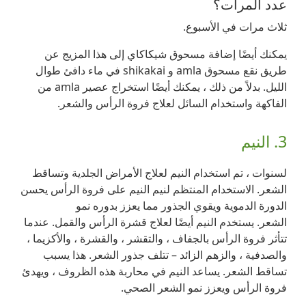
عدد المرات؟
ثلاث مرات في الأسبوع.
يمكنك أيضًا إضافة مسحوق شيكاكاي إلى هذا المزيج عن
طريق نقع مسحوق amla و shikakai في ماء دافئ طوال
الليل. بدلاً من ذلك ، يمكنك أيضًا استخراج عصير amla من
الفاكهة واستخدام السائل لعلاج فروة الرأس والشعر.
3. النيم
لسنوات ، تم استخدام النيم لعلاج الأمراض الجلدية وتساقط
الشعر. الاستخدام المنتظم لنيم النيم على فروة الرأس يحسن
الدورة الدموية ويقوي الجذور مما يعزز بدوره نمو
الشعر. يستخدم النيم أيضًا لعلاج قشرة الرأس والقمل. عندما
تتأثر فروة الرأس بالجفاف ، والتقشر ، والقشرة ، والأكزيما ،
والصدفية ، والزهم الزائد – تتلف جذور الشعر. هذا يسبب
تساقط الشعر. يساعد النيم في محاربة هذه الظروف ، ويهدئ
فروة الرأس ويعزز نمو الشعر الصحي.