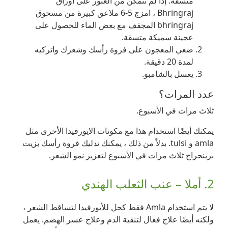
متسقة. إذا لم تتمكن من العثور على أوراق
Bhringraj ، امزج 5-6 ملاعق كبيرة من مسحوق
bhringraj المجفف مع بعض الماء للحصول على
عجينة سميكة متسقة.
ضعي المعجون على فروة رأسك وشعرك واتركيه
لمدة 20 دقيقة.
يغسل بالشامبو.
عدد المرات؟
ثلاث مرات في الأسبوع.
يمكنك أيضًا استخدام هذا مع مكونات الايورفيدا الأخرى مثل
amla و tulsi. بدلاً من ذلك ، يمكنك تدليك فروة رأسك بزيت
برينجراج ثلاث مرات في الأسبوع لتعزيز نمو الشعر.
2. أملا – عنب الثعلب الهندي
لا يتم استخدام Amla فقط كحل للأيورفيدا لتساقط الشعر ،
ولكنه أيضًا علاج فعال لتنقية الدم وعلاج عسر الهضم. يعمل