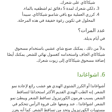
شيكاكاي على شعرك.
دلكي شعرك لمدة 5 دقائق ثم اشطفيه بالماء.
كرري العملية مع باقي شامبو شيكاكاي. سيبدأ
المحلول في تكوين رغوة خفيفة في هذه المرحلة.
عدد المرات؟
في أيام بديلة.
بدلاً من ذلك ، يمكنك صنع شاي عشبي باستخدام مسحوق
شيكاكاي الجاف واستخدامه كغسول نهائي للشعر. يمكنك أيضًا
إضافة مسحوق شيكاكاي إلى زيوت شعرك.
6. اشواغاندا
أشواغاندا أو الكرز الشتوي الهندي هو عشب رائع لإعادة نمو
الشعر. إنه الطب الهندي القديم الأكثر استخدامًا لتساقط
الشعر. يسبب هرمون الكورتيزول تساقط الشعر ويبطئ نمو
الشعر. اشواغاندا ، عند وضعها على فروة الرأس تتحكم في
مستويات الكورتيزول وتحد من تساقط الشعر. كما أنه يعزز