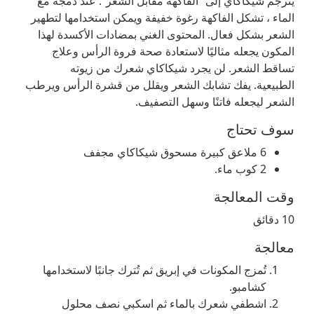
يترجم شيكاكاي إلى “الفاكهة مقابل الشعر”. عند دمجه مع
الماء ، تشكل الفاكهة رغوة خفيفة ويمكن استخدامها لتطهير
الشعر بشكل فعال. المحتوى الغني بمضادات الأكسدة لهذا
المكون يجعله مثاليًا لاستعادة صحة فروة الرأس وعلاج
تساقط الشعر. لن يجرد شيكاكاي شعرك من زيوته
الطبيعية. يفك تشابك الشعر ويقلل من قشرة الرأس ويرطب
الشعر ليجعله فاتنًا وسهل التصفيف.
سوف تحتاج
6 ملاعق كبيرة مسحوق شيكاكاي مجفف
2 كوب ماء.
وقت المعالجة
10 دقائق
معالجة
تُمزج المكونات في إبريق ثم تُترك جانبًا لاستخدامها
كشامبو.
اشطفي شعرك بالماء ثم اسكبي نصف محلول