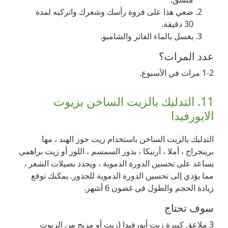
ضعي هذا على فروة رأسك وشعرك واتركيه لمدة
30 دقيقة.
يغسل بالماء الفاتر والشامبو.
عدد المرات؟
1-2 مرات في الأسبوع.
11. التدليك بالزيت الساخن بزيوت
الايورفيدا
التدليك بالزيت الساخن باستخدام زيت جوز الهند ، مها
برينجراج ، أملا ، أرنيكا ، بذور السمسم ، اللوز أو زيت براهمي
يساعد على تحسين الدورة الدموية ، ويجدد بصيلات الشعر ،
مما يؤدي إلى تحسين الدورة الدموية للجذور. يمكنك توقع
زيادة الحجم والطول في غضون 6 أشهر.
سوف تحتاج
3 ملاعق كبيرة زيت أيورفيدا (زيت أو مزيج من الزيوت