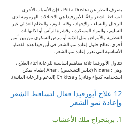
بصرف النظر عن Pitta Dosha ، فإن الأسباب الأخرى
لتساقط الشعر وفقًا للأيورفيدا هي الاختلالات الهرمونية لدى
الرجال والنساء ، والإجهاد ، وقلة النوم ، والنظام الغذائي غير
السليم ، والمواد المسكرة ، وقشرة الرأس أو الالتهابات
الفطرية والأمراض مثل الذئبة أو مرض السكري من بين أمور
أخرى. تعالج حلول إعادة نمو الشعر في أيورفيدا هذه القضايا
الأساسية التي تعزز إعادة نمو الشعر.
تتناول الأيورفيدا ثلاثة مفاهيم أساسية للرعاية أثناء العلاج ،
وهي ؛ Nidana (تدابير التشخيص) ، Ahar (طعام يمكن
استخدامه كدواء وقائي) و Chikitsa (الدعم والرعاية الذاتية).
12 علاج أيورفيدا فعال لتساقط الشعر
وإعادة نمو الشعر
1. برينجراج ملك الأعشاب