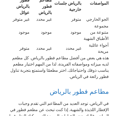
مطاعم
فطور
المواصفات
بالرياض جلسات
فطور
بالرياض
خارجية
بالرياض
عوائل
الجو الخارجي
متوفر
غير محدد
غير متوفر
مجموعة
متنوعة من
موجود
موجود
موجود
الأطباق الشهية
أجواء عائلية
غير محدد
غير محدد
متوفر
مريحة
هذه هي بعض من أفضل مطاعم فطور بالرياض. كل مطعم
لديه ميزاته ومواصفاته الفريدة، لذا من المهم اختيار مطعم
يناسب ذوقك واحتياجاتك. اختر مطعمًا واستمتع بتجربة تناول
فطور رائعة في الرياض.
مطاعم فطور بالرياض
في الرياض، توجد العديد من المطاعم التي تقدم وجبات
الإفطار اللذيذة والشهية. إذا كنت تبحث عن مطعم فطور في
الرياض، فإليك بعض الخيارات المميزة التي يمكنك النظر فيها.