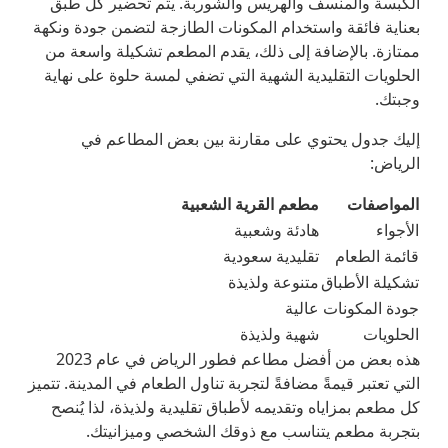
الكبسة والمنسف والهريس والشوربة. يتم تحضير كل طبق
بعناية فائقة واستخدام المكونات الطازجة لتضمن جودة ونكهة
ممتازة. بالإضافة إلى ذلك، يقدم المطعم تشكيلة واسعة من
الحلويات التقليدية الشهية التي تضفي لمسة حلوة على نهاية
وجبتك.
إليك جدول يحتوي على مقارنة بين بعض المطاعم في
الرياض:
المواصفات
مطعم القرية الشعبية
الأجواء
هادئة وشعبية
قائمة الطعام
تقليدية سعودية
تشكيلة الأطباق
متنوعة ولذيذة
جودة المكونات
عالية
الحلويات
شهية ولذيذة
هذه بعض من أفضل مطاعم فطور الرياض في عام 2023
التي تعتبر قيمةً مضافةً لتجربة تناول الطعام في المدينة. تتميز
كل مطعم بمزاياه وتقديمه لأطباق تقليدية ولذيذة، لذا يُنصح
بتجربة مطعم يتناسب مع ذوقك الشخصي وميزانيتك.