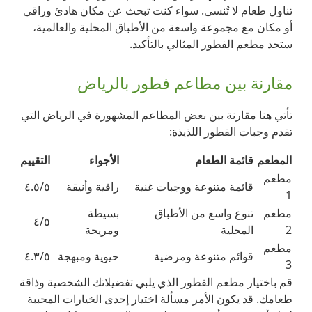
تناول طعام لا تُنسى. سواء كنت تبحث عن مكان هادئ وراقي
أو مكان مع مجموعة واسعة من الأطباق المحلية والعالمية،
ستجد مطعم الفطور المثالي بالتأكيد.
مقارنة بين مطاعم فطور بالرياض
تأتي هنا مقارنة بين بعض المطاعم المشهورة في الرياض التي
تقدم وجبات الفطور اللذيذة:
المطعم
قائمة الطعام
الأجواء
التقييم
مطعم
قائمة متنوعة ووجبات غنية
راقية وأنيقة
٤.٥/٥
1
مطعم
تنوع واسع من الأطباق
بسيطة
٤/٥
2
المحلية
ومريحة
مطعم
قوائم متنوعة ومرضية
حيوية ومبهجة
٤.٣/٥
3
قم باختيار مطعم الفطور الذي يلبي تفضيلاتك الشخصية وذاقة
طعامك. قد يكون الأمر مسألة اختيار إحدى الخيارات المحببة