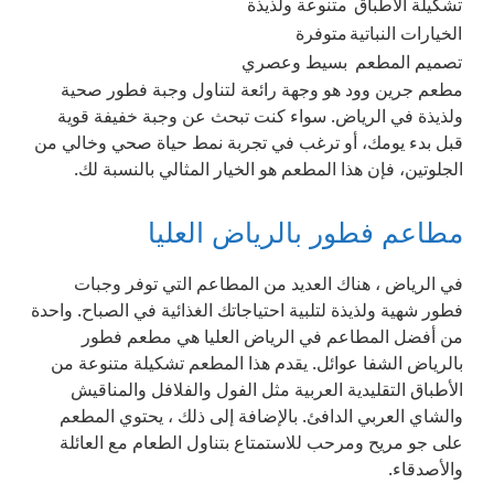
تشكيلة الأطباق
متنوعة ولذيذة
الخيارات النباتية
متوفرة
تصميم المطعم
بسيط وعصري
مطعم جرين وود هو وجهة رائعة لتناول وجبة فطور صحية
ولذيذة في الرياض. سواء كنت تبحث عن وجبة خفيفة قوية
قبل بدء يومك، أو ترغب في تجربة نمط حياة صحي وخالي من
الجلوتين، فإن هذا المطعم هو الخيار المثالي بالنسبة لك.
مطاعم فطور بالرياض العليا
في الرياض ، هناك العديد من المطاعم التي توفر وجبات
فطور شهية ولذيذة لتلبية احتياجاتك الغذائية في الصباح. واحدة
من أفضل المطاعم في الرياض العليا هي مطعم فطور
بالرياض الشفا عوائل. يقدم هذا المطعم تشكيلة متنوعة من
الأطباق التقليدية العربية مثل الفول والفلافل والمناقيش
والشاي العربي الدافئ. بالإضافة إلى ذلك ، يحتوي المطعم
على جو مريح ومرحب للاستمتاع بتناول الطعام مع العائلة
والأصدقاء.