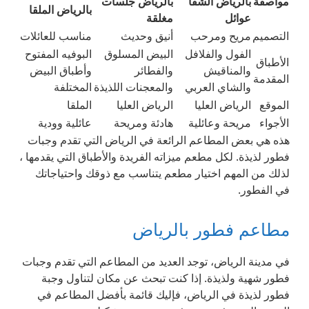
مواصفة
بالرياض الشفا
بالرياض جلسات
بالرياض الملقا
عوائل
مغلقة
التصميم
مريح ومرحب
أنيق وحديث
مناسب للعائلات
الفول والفلافل
البيض المسلوق
البوفيه المفتوح
الأطباق
والمناقيش
والفطائر
وأطباق البيض
المقدمة
والشاي العربي
والمعجنات اللذيذة
المختلفة
الموقع
الرياض العليا
الرياض العليا
الملقا
الأجواء
مريحة وعائلية
هادئة ومريحة
عائلية وودية
هذه هي بعض المطاعم الرائعة في الرياض التي تقدم وجبات
فطور لذيذة. لكل مطعم ميزاته الفريدة والأطباق التي يقدمها ،
لذلك من المهم اختيار مطعم يتناسب مع ذوقك واحتياجاتك
في الفطور.
مطاعم فطور بالرياض
في مدينة الرياض، توجد العديد من المطاعم التي تقدم وجبات
فطور شهية ولذيذة. إذا كنت تبحث عن مكان لتناول وجبة
فطور لذيذة في الرياض، فإليك قائمة بأفضل المطاعم في