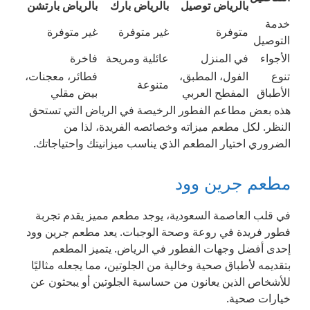
بالرياض توصيل
بالرياض بارك
بالرياض بارتشن
خدمة
متوفرة
غير متوفرة
غير متوفرة
التوصيل
الأجواء
في المنزل
عائلية ومريحة
فاخرة
تنوع
الفول، المطبق،
فطائر، معجنات،
متنوعة
الأطباق
المفطح العربي
بيض مقلي
هذه بعض مطاعم الفطور الرخيصة في الرياض التي تستحق
النظر. لكل مطعم ميزاته وخصائصه الفريدة، لذا من
الضروري اختيار المطعم الذي يناسب ميزانيتك واحتياجاتك.
مطعم جرين وود
في قلب العاصمة السعودية، يوجد مطعم مميز يقدم تجربة
فطور فريدة في روعة وصحة الوجبات. يعد مطعم جرين وود
إحدى أفضل وجهات الفطور في الرياض. يتميز المطعم
بتقديمه لأطباق صحية وخالية من الجلوتين، مما يجعله مثاليًا
للأشخاص الذين يعانون من حساسية الجلوتين أو يبحثون عن
خيارات صحية.