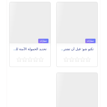
سيارات
تكنو شو: قبل أن تشتري – 7 عوامل حاسمة لاختيار أفضل جهاز تتبع المركبات في مصر
سيارات
تحديد الحمولة الآمنة للعمل (SWL) للأوناش: دليل شامل للمشغلين ومديري السلامة
سيارات
Mercedesو Bentley: تميز الفخامة وأداء السيارات الفاخرة