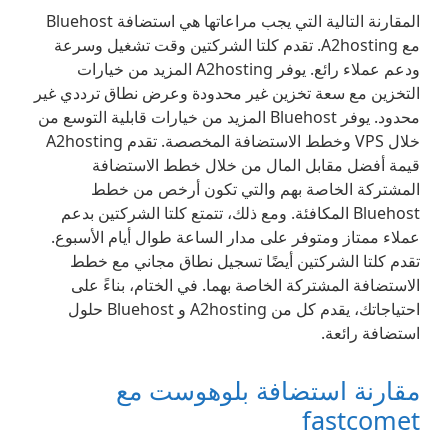
المقارنة التالية التي يجب مراعاتها هي استضافة Bluehost
مع A2hosting. تقدم كلتا الشركتين وقت تشغيل وسرعة
ودعم عملاء رائع. يوفر A2hosting المزيد من خيارات
التخزين مع سعة تخزين غير محدودة وعرض نطاق ترددي غير
محدود. يوفر Bluehost المزيد من خيارات قابلية التوسع من
خلال VPS وخطط الاستضافة المخصصة. تقدم A2hosting
قيمة أفضل مقابل المال من خلال خطط الاستضافة
المشتركة الخاصة بهم والتي تكون أرخص من خطط
Bluehost المكافئة. ومع ذلك، تتمتع كلتا الشركتين بدعم
عملاء ممتاز ومتوفر على مدار الساعة طوال أيام الأسبوع.
تقدم كلتا الشركتين أيضًا تسجيل نطاق مجاني مع خطط
الاستضافة المشتركة الخاصة بهما. في الختام، بناءً على
احتياجاتك، يقدم كل من A2hosting و Bluehost حلول
استضافة رائعة.
مقارنة استضافة بلوهوست مع
fastcomet