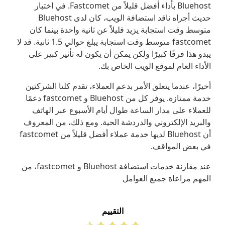
Bluehost بأداء أفضل قليلاً من Fastcomet. في اختبار
حديث أجراه ناقد استضافة الويب، كان لدى Bluehost
متوسط وقت استجابة يزيد قليلاً عن ثانية واحدة بينما كان
fastcomet متوسط وقت استجابة يبلغ حوالي 1.5 ثانية. قد لا
يبدو هذا فرقًا كبيرًا ولكن يمكن أن يكون له تأثير كبير على
الأداء العام لموقع الويب الخاص بك.
أخيرًا، عندما يتعلق الأمر بدعم العملاء، تقدم كلتا الشركتين
خدمة ممتازة. يوفر كل من Bluehost و fastcomet دعمًا
للعملاء على مدار الساعة طوال أيام الأسبوع عبر الهاتف
والبريد الإلكتروني والدردشة الحية. ومع ذلك، من المعروف
أن Bluehost لديها خدمة عملاء أفضل قليلاً من fastcomet
في بعض المواقف.
عند مقارنة خدمات استضافة Bluehost و fastcomet، من
المهم مراعاة جميع العوامل
التقييم