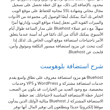
محدود. بالإضافة إلى ذلك، مع كل خطة تحصل على تسجيل
مجال مجاني وشهادة SSL مجانية للحفاظ على موقع الويب
الخاص بك آمنًا. يمكنك أيضًا الوصول إلى مجموعة من الأدوات
والميزات القوية التي تجعل إنشاء مواقع الويب وإدارتها أمرًا
سهلاً. مع دعم عملاء Bluehost على مدار الساعة طوال أيام
الأسبوع، يمكنك التأكد من أنك دائمًا في أيد أمينة عندما يتعلق
الأمر باحتياجات استضافة موقع الويب الخاص بك. لذلك إذا
كنت تبحث عن مزود استضافة ميسور التكلفة وموثوق وآمن،
فابحث عن Bluehost.
شرح استضافة بلوهوست
Bluehost هو مزود استضافة معروف على نطاق واسع يقدم
خدمات استضافة مشتركة و WordPress و VPS وخدمات
مخصصة. مع وجود العديد من الخيارات، قد يكون من الصعب
اختيار خطة الاستضافة المناسبة لاحتياجاتك. تعد خطط
الاستضافة المشتركة لـ Bluehost مثالية لأولئك الذين يبدأون
موقعًا إلكترونيًا جديدًا ويتطلعون إلى توفير المال. أنها توفر