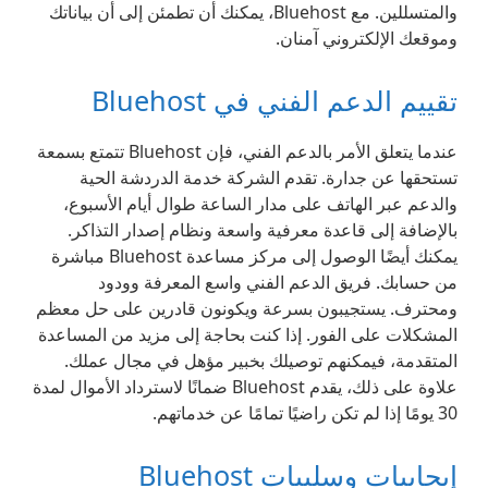
والمتسللين. مع Bluehost، يمكنك أن تطمئن إلى أن بياناتك
وموقعك الإلكتروني آمنان.
تقييم الدعم الفني في Bluehost
عندما يتعلق الأمر بالدعم الفني، فإن Bluehost تتمتع بسمعة
تستحقها عن جدارة. تقدم الشركة خدمة الدردشة الحية
والدعم عبر الهاتف على مدار الساعة طوال أيام الأسبوع،
بالإضافة إلى قاعدة معرفية واسعة ونظام إصدار التذاكر.
يمكنك أيضًا الوصول إلى مركز مساعدة Bluehost مباشرة
من حسابك. فريق الدعم الفني واسع المعرفة وودود
ومحترف. يستجيبون بسرعة ويكونون قادرين على حل معظم
المشكلات على الفور. إذا كنت بحاجة إلى مزيد من المساعدة
المتقدمة، فيمكنهم توصيلك بخبير مؤهل في مجال عملك.
علاوة على ذلك، يقدم Bluehost ضمانًا لاسترداد الأموال لمدة
30 يومًا إذا لم تكن راضيًا تمامًا عن خدماتهم.
إيجابيات وسلبيات Bluehost