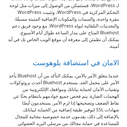
لـ WordPress، فستتمكن من الوصول إلى ميزات مثل لوحة
التحكم المركزية في WordPress، وتثبيت WordPress
بنقرة واحدة، والسمات والمكونات الإضافية المثبتة مسبقًا،
والتحديثات التلقائية لنواة WordPress. مع وجود فريق دعم
Bluehost المتاح على مدار الساعة طوال أيام الأسبوع،
يمكنك أن تطمئن إلى معرفة أن موقع الويب الخاص بك في أيد
أمينة.
الامان في استضافة بلوهوست
عندما يتعلق الأمر بالأمن، يمكنك التأكد من أن Bluehost يأخذ
الأمر على محمل الجد. يستخدم Bluehost أحدث بروتوكولات
وتقنيات الأمان لحماية بياناتك ومواقعك الإلكترونية من
الهجمات الضارة. يتم فحص جميع خوادمهم بانتظام بحثًا عن
نقاط الضعف وتصحيحها إذا لزم الأمر. يستخدمون أيضًا
شهادات SSL لتوفير طبقة إضافية من الحماية لبياناتك.
بالإضافة إلى ذلك، يقدمون خدمة خصوصية مجانية للمجال
للمساعدة في حماية مجالك من مرسلي البريد العشوائي