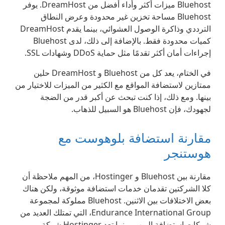
Bluehost ميزات أكثر وأداء أفضل من DreamHost. يوفر
Bluehost مساحة تخزين غير محدودة وعرض النطاق
الترددي وذاكرة الوصول العشوائي، بينما يقدم DreamHost
كميات محدودة فقط. بالإضافة إلى ذلك، لدى Bluehost
إجراءات أمان أكثر تقدمًا مثل حماية DDoS وشهادات SSL.
في الختام، يعد كل من Bluehost و DreamHost حلين
ممتازين لاستضافة المواقع مع الكثير من الميزات للاختيار من
بينها. ومع ذلك، إذا كنت تبحث عن أكبر قدر من الضجة
لجهودك، فإن Bluehost هو السبيل للذهاب.
مقارنة استضافة بلوهوست مع
هوستنجر
مقارنة بين Bluehost و Hostinger، من المهم ملاحظة أن
كلا الشركتين تقدمان خدمات استضافة موثوقة، ولكن هناك
بعض الاختلافات بين الاثنين. Bluehost مملوكة لمجموعة
Endurance International Group، التي تمتلك العديد من
شركات استضافة الويب، بينما تعد Hostinger شركة