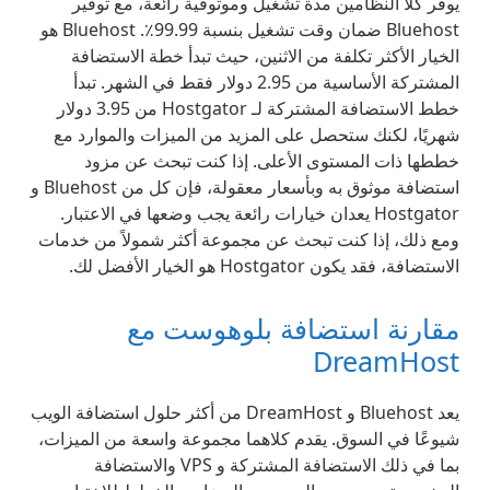
يوفر كلا النظامين مدة تشغيل وموثوقية رائعة، مع توفير
Bluehost ضمان وقت تشغيل بنسبة 99.99٪. Bluehost هو
الخيار الأكثر تكلفة من الاثنين، حيث تبدأ خطة الاستضافة
المشتركة الأساسية من 2.95 دولار فقط في الشهر. تبدأ
خطط الاستضافة المشتركة لـ Hostgator من 3.95 دولار
شهريًا، لكنك ستحصل على المزيد من الميزات والموارد مع
خططها ذات المستوى الأعلى. إذا كنت تبحث عن مزود
استضافة موثوق به وبأسعار معقولة، فإن كل من Bluehost و
Hostgator يعدان خيارات رائعة يجب وضعها في الاعتبار.
ومع ذلك، إذا كنت تبحث عن مجموعة أكثر شمولاً من خدمات
الاستضافة، فقد يكون Hostgator هو الخيار الأفضل لك.
مقارنة استضافة بلوهوست مع
DreamHost
يعد Bluehost و DreamHost من أكثر حلول استضافة الويب
شيوعًا في السوق. يقدم كلاهما مجموعة واسعة من الميزات،
بما في ذلك الاستضافة المشتركة و VPS والاستضافة