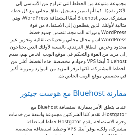
مجموعة متنوعة من الخطط التي تتراوح من الأساسي إلى
الأكثر تقدمًا، كما أنها تتميز بتسجيل نطاق مجاني مع كل خطة
مشتركة. يقدم Bluehost أيضًا استضافة WordPress، وهي
مثالية لأولئك الذين يتطلعون إلى الاستفادة من قوة
WordPress وميزاته المدمجة. تتضمن جميع خطط
WordPress اسم مجال مجاني وتحديثات تلقائية وتخزين غير
محدود وعرض النطاق الترددي. بالنسبة لأولئك الذين يحتاجون
إلى مزيد من القوة والتحكم في موقع الويب الخاص بهم، يقدم
Bluehost أيضًا VPS وخوادم مخصصة. هذه الخطط أغلى من
الخطط المشتركة، لكنها توفر المزيد من الموارد ومرونة أكبر
في تخصيص موقع الويب الخاص بك.
مقارنة Bluehost مع هوست جيتور
عندما يتعلق الأمر بمقارنة استضافة Bluehost مع
Hostgator، تقدم كلتا الشركتين مجموعة واسعة من خدمات
وحزم الاستضافة. يقدم Hostgator خطط استضافة
مشتركة، ولكنه يوفر أيضًا VPS وخطط استضافة مخصصة.