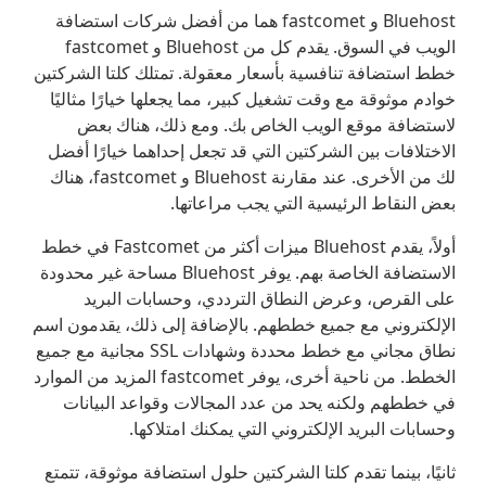
Bluehost و fastcomet هما من أفضل شركات استضافة
الويب في السوق. يقدم كل من Bluehost و fastcomet
خطط استضافة تنافسية بأسعار معقولة. تمتلك كلتا الشركتين
خوادم موثوقة مع وقت تشغيل كبير، مما يجعلها خيارًا مثاليًا
لاستضافة موقع الويب الخاص بك. ومع ذلك، هناك بعض
الاختلافات بين الشركتين التي قد تجعل إحداهما خيارًا أفضل
لك من الأخرى. عند مقارنة Bluehost و fastcomet، هناك
بعض النقاط الرئيسية التي يجب مراعاتها.
أولاً، يقدم Bluehost ميزات أكثر من Fastcomet في خطط
الاستضافة الخاصة بهم. يوفر Bluehost مساحة غير محدودة
على القرص، وعرض النطاق الترددي، وحسابات البريد
الإلكتروني مع جميع خططهم. بالإضافة إلى ذلك، يقدمون اسم
نطاق مجاني مع خطط محددة وشهادات SSL مجانية مع جميع
الخطط. من ناحية أخرى، يوفر fastcomet المزيد من الموارد
في خططهم ولكنه يحد من عدد المجالات وقواعد البيانات
وحسابات البريد الإلكتروني التي يمكنك امتلاكها.
ثانيًا، بينما تقدم كلتا الشركتين حلول استضافة موثوقة، تتمتع