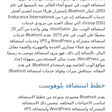
استضافة الويب في جميع أنحاء العالم. منذ تأسيسها في عام
2003، ابتكر Bluehost باستمرار طرقًا جديدة لتقديم أفضل
خدمات الاستضافة. إنه جزء من Endurance International
Group (EIG)، التي تمتلك العديد من مزودي خدمات
استضافة الويب، مثل HostGator، وهي واحدة من أكبر 20
مضيفًا على الويب في عام 2015. تقدم Bluehost خدمات
استضافة مشتركة و WordPress و VPS وخدمات استضافة
مخصصة مع عملاء ممتازين الخدمة والجهوزية والقيمة مقابل
المال. بالإضافة إلى ذلك، فهو مزود استضافة موصى به رسميًا
من WordPress، بحيث يمكن للمستخدمين بسهولة إعداد
مواقع الويب الخاصة بهم باستخدام Bluehost. في هذه
المقالة، سنناقش ميزات وفوائد خدمات استضافة Bluehost.
خطط استضافة بلوهوست
يقدم Bluehost مجموعة متنوعة من خطط الاستضافة
لتناسب الاحتياجات المختلفة. يتضمن ذلك الاستضافة
المشتركة واستضافة WordPress واستضافة VPS