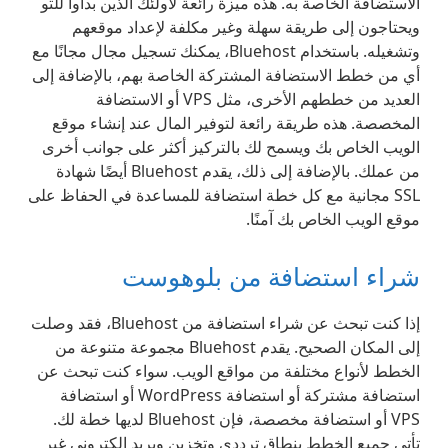
الاستضافة الخاصة به. هذه ميزة رائعة لأولئك الذين بدأوا للتو
ويحتاجون إلى طريقة سهلة وغير مكلفة لإعداد موقعهم
وتشغيله. باستخدام Bluehost، يمكنك تسجيل مجال مجانًا مع
أي من خطط الاستضافة المشتركة الخاصة بهم، بالإضافة إلى
العديد من خططهم الأخرى، مثل VPS أو الاستضافة
المخصصة. هذه طريقة رائعة لتوفير المال عند إنشاء موقع
الويب الخاص بك ويسمح لك بالتركيز أكثر على جوانب أخرى
من عملك. بالإضافة إلى ذلك، يقدم Bluehost أيضًا شهادة
SSL مجانية مع كل خطة استضافة للمساعدة في الحفاظ على
موقع الويب الخاص بك آمنًا.
شراء استضافة من بلوهوست
إذا كنت تبحث عن شراء استضافة من Bluehost، فقد وصلت
إلى المكان الصحيح. يقدم Bluehost مجموعة متنوعة من
الخطط لأنواع مختلفة من مواقع الويب. سواء كنت تبحث عن
استضافة مشتركة أو استضافة WordPress أو استضافة
VPS أو استضافة مخصصة، فإن Bluehost لديها خطة لك.
تأتي جميع الخطط بنطاق ترددي وتخزين وبريد إلكتروني غير