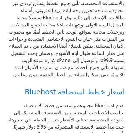
والاستضافة المخصصة. تأتي جميع الخطط بنطاق ترددي غير
محدود ومساحة تخزين وحسابات بريد إلكتروني وأسماء
نطاقات. بالإضافة إلى ذلك، يوفر Bluehost تسجيلًا مجانيًا
للمجال للسنة الأولى، وشهادات SSL مجانية لجميع المجالات،
وترحيلات مجانية لمواقع الويب. تأتي الخطط أيضًا مع مجموعة
من الميزات مثل خيارات النسخ الاحتياطي المتعددة وإجراءات
الأمان المحسّنة. يمكن للعملاء أيضًا الاستفادة من دعم العملاء
على مدار الساعة طوال أيام الأسبوع، وضمان وقت التشغيل
بنسبة 99.9٪، والوصول إلى cPanel لإدارة موقع الويب
بسهولة. تأتي جميع الخطط مع ضمان استرداد الأموال لمدة
30 يومًا حتى يتمكن العملاء من اختبار الخدمة بدون مخاطر.
اسعار خطط استضافة Bluehost
تقدم Bluehost مجموعة واسعة من خطط الاستضافة
لتناسب الاحتياجات المختلفة، من الاستضافة المشتركة إلى
الخوادم المخصصة. تختلف الأسعار حسب الخطة التي تختارها،
حيث تبدأ خطط الاستضافة المشتركة من 3.95 دولار شهريًا.