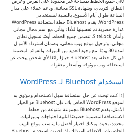
تأتي جميع الخطط بمساحة غير محدودة على القرص وعرض
النطاق الترددي، وشهادة SSL مجانية، ودعم عملاء على مدار
الساعة طوال أيام الأسبوع. بالنسبة لمستخدمي
WordPress، يقدم Bluehost خطة استضافة WordPress
مُدارة حصرية تم تحسينها للأداء وتأتي مع اسم مجال مجاني
وأمان SiteLock. تتضمن جميع الخطط أيضًا تسجيل نطاق
مجاني، وترحيل موقع ويب مجاني، وضمان استرداد الأموال
لمدة 30 يومًا. مع وجود العديد من الميزات والفوائد المضمنة
في كل خطة، يعد Bluehost خيارًا رائعًا لأي شخص يبحث عن
استضافة ويب موثوقة وبأسعار معقولة.
استخدام Bluehost لـ WordPress
إذا كنت تبحث عن حل استضافة سهل الاستخدام وموثوق به
لموقع WordPress الخاص بك، فإن Bluehost هو الخيار
الأمثل. يقدم Bluehost مجموعة متنوعة من خطط
الاستضافة المصممة خصيصًا لتلبية احتياجات وميزانيات
محددة، بحيث يمكنك اختيار أفضل ما يناسب موقع الويب
الخاص بك. بالإضافة إلى ذلك، إذا اخترت استخدام Bluehost