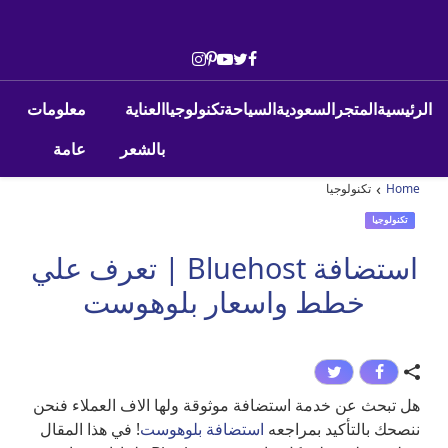
Skip to conten
Main Navigatio
الرئيسية
المتجر
السعودية
السياحة
تكنولوجيا
العناية
معلومات
بالشعر
عامة
›
Home
تكنولوجيا
تكنولوجيا
استضافة Bluehost | تعرف علي
خطط واسعار بلوهوست
هل تبحث عن خدمة استضافة موثوقة ولها الاف العملاء فنحن
ننصحك بالتأكيد بمراجعه
استضافة بلوهوست
! في هذا المقال