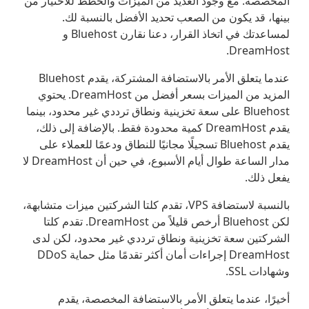
المخصصة. مع وجود العديد من الميزات والخطط للاختيار من
بينها، قد يكون من الصعب تحديد الأفضل بالنسبة لك.
لمساعدتك في اتخاذ القرار، دعنا نقارن Bluehost و
DreamHost.
عندما يتعلق الأمر بالاستضافة المشتركة، يقدم Bluehost
المزيد من الميزات بسعر أفضل من DreamHost. يحتوي
Bluehost على سعة تخزينية ونطاق ترددي غير محدود، بينما
يقدم DreamHost كمية محدودة فقط. بالإضافة إلى ذلك،
يقدم Bluehost تسجيلًا مجانيًا للنطاق ودعمًا للعملاء على
مدار الساعة طوال أيام الأسبوع، في حين أن DreamHost لا
يفعل ذلك.
بالنسبة لاستضافة VPS، تقدم كلتا الشركتين ميزات متشابهة،
لكن Bluehost أرخص قليلاً من DreamHost. تقدم كلتا
الشركتين سعة تخزينية ونطاق ترددي غير محدود، لكن لدى
DreamHost إجراءات أمان أكثر تقدمًا مثل حماية DDoS
وشهادات SSL.
أخيرًا، عندما يتعلق الأمر بالاستضافة المخصصة، يقدم