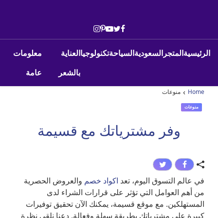
Skip to conten
Main Navigatio
الرئيسية
المتجر
السعودية
السياحة
تكنولوجيا
العناية
معلومات
بالشعر
عامة
›
Home
منوعات
منوعات
وفر مشترياتك مع قسيمة
في عالم التسوق اليوم، تعد
اكواد خصم
والعروض الحصرية
من أهم العوامل التي تؤثر على قرارات الشراء لدى
المستهلكين. مع موقع قسيمة، يمكنك الآن تحقيق توفيرات
كبيرة على مشترياتك بطريقة سهلة وفعالة. دعنا نلقي نظرة