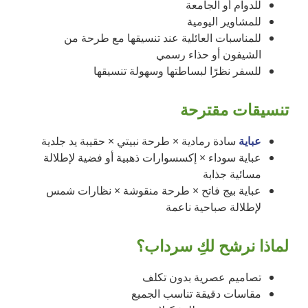
للدوام أو الجامعة
للمشاوير اليومية
للمناسبات العائلية عند تنسيقها مع طرحة من
الشيفون أو حذاء رسمي
للسفر نظرًا لبساطتها وسهولة تنسيقها
تنسيقات مقترحة
عباية
سادة رمادية × طرحة نبيتي × حقيبة يد جلدية
عباية سوداء × إكسسوارات ذهبية أو فضية لإطلالة
مسائية جذابة
عباية بيج فاتح × طرحة منقوشة × نظارات شمس
لإطلالة صباحية ناعمة
لماذا نرشح لكِ سرداب؟
تصاميم عصرية بدون تكلف
مقاسات دقيقة تناسب الجميع