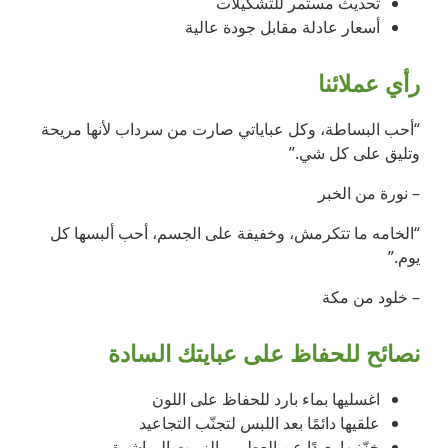
تحديث مستمر للتشكيلات
أسعار عادلة مقابل جودة عالية
رأي عملائنا
“أحب البساطة، وكل عباياتي صارت من سرداب لأنها مريحة
وتليق على كل شي.”
– نورة من الخبر
“الخامه ما تتكرمش، وخفيفة على الجسم، أحب ألبسها كل
يوم.”
– خلود من مكة
نصائح للحفاظ على عبايتك السادة
اغسليها بماء بارد للحفاظ على اللون
علقيها دائمًا بعد اللبس لتجنّب التجاعيد
خزّنيها بعيدًا عن العطور والزيوت المباشرة