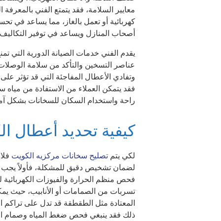
معايير السلامة، فقد يتمتع الفني بالمعرفة 
كهربائية أو تعمل بالغاز، مما يساعد في تحس
أصحاب المنازل ويساعد في توفير التكاليف.
يقدم الفني خدمات الصيانة الدورية التي 
عناصر التسخين والتأكد من سلامة الوصلات 
وتفادي الأعطال المفاجئة التي قد تؤثر على
فقد يتمكن العملاء من الاستفادة من مياه س
راحة واستخدام السكان للسخانات بشكل آم
كيفية تحديد أعطال ا
لكي يتم
تصليح سخانات مركزيه الكويت
فلاب
لضمان تشخيص دقيق للمشكلة، فأولاً يجب مر
فحص منظم الحرارة والفيوزات الكهربائية ل
تسربات من الصمامات أو الأنابيب، حيث يمك
المعتادة مثل الطقطقة قد تدل على تراكم ال
ذلك فقد ينبغي فحص ضغط المياه وصمام ال