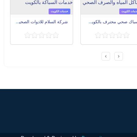
مات الكويت
خدمات الكويت
سباك صحي محترف بالكويت 68883237 خبرة طويلة لحل مشاكل المياه والصرف الصحي
شركة السلام للادوات الصحيه 51113865 التميز في خدمات السباكة بالكويت