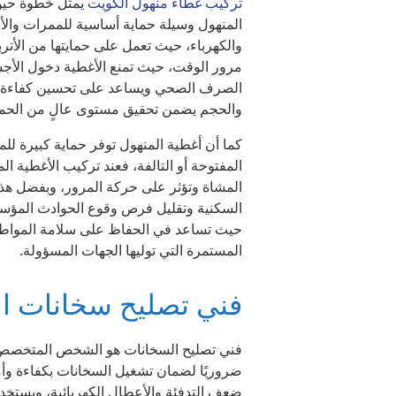
تركيب غطاء منهول الكويت
يمثل خطوة حيوية
المنهول وسيلة حماية أساسية للممرات والأ
والكهرباء، حيث تعمل على حمايتها من الأتر
مرور الوقت، حيث تمنع الأغطية دخول الأجسا
الصرف الصحي ويساعد على تحسين كفاءة عمل
والحجم يضمن تحقيق مستوى عالٍ من الحماية
كما أن أغطية المنهول توفر حماية كبيرة لل
المفتوحة أو التالفة، فعند تركيب الأغطية ا
المشاة وتؤثر على حركة المرور، وبفضل هذا 
السكنية وتقليل فرص وقوع الحوادث المؤسفة، 
حيث تساعد في الحفاظ على سلامة المواطني
المستمرة التي توليها الجهات المسؤولة.
فني تصليح سخانات ا
فني تصليح السخانات هو الشخص المتخصص في
ضروريًا لضمان تشغيل السخانات بكفاءة وأم
ضعف التدفئة والأعطال الكهربائية، ويستخد