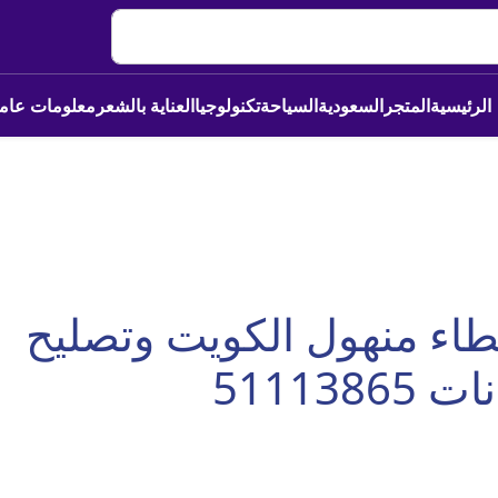
الرئيسية
المتجر
السعودية
السياحة
تكنولوجيا
العناية بالشعر
معلومات عام
اء منهول الكويت وتصليح
5111386