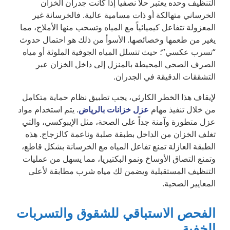
التنظيف وحده يعتبر حلاً نصفياً إذا كانت جدران الخزان
الخرساني متهالكة أو ذات مسامية عالية. فالخرسانة غير
المعزولة تتفاعل كيميائياً مع المياه وتسحب منها الأملاح، مما
يغير من طعمها وخصائصها. الأسوأ من ذلك هو احتمال حدوث
“تسرب عكسي”؛ حيث تتسلل المياه الجوفية الملوثة أو مياه
الصرف الصحي المحيطة بالمنزل إلى داخل الخزان عبر
التشققات الدقيقة في الجدران.
لإيقاف هذا الخطر الكارثي، يجب تطبيق نظام حماية متكامل
من خلال تنفيذ مهام
عزل خزانات بالرياض
. يتم استخدام مواد
عزل متطورة وآمنة جداً على الصحة، مثل الإيبوكسي، والتي
تغلف الخزان من الداخل بطبقة صلبة وناعمة كالزجاج. هذه
الطبقة العازلة تمنع تفاعل المياه مع الخرسانة بشكل قاطع،
وتمنع التصاق الأوساخ ونمو البكتيريا، مما يسهل من عمليات
التنظيف المستقبلية ويضمن لك مياه شرب مطابقة لأعلى
المعايير الصحية.
الفحص الاستباقي للشقوق والتسربات
الخفية