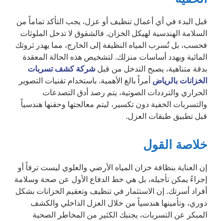
قبل البدء في أي أعمال تنظيف أو عزل، يجب التأكد تماماً من
السلامة الهندسية لهيكل الخزان. فالشقوق لا تدخل الملوثات
فحسب، بل تُسرب المياه النظيفة إلى الخارج، مما يهدر ثروتك
المائية ويهدد أساسات منزلك. لتشخيص هذه الحالة المعقدة
بدقة متناهية، يصبح التدخل من قبل
شركة كشف تسربات
الخزانات بالرياض
أمراً بالغ الأهمية. باستخدام تقنيات التصوير
الحراري والترددات الصوتية، يتم رصد أدق التصدعات
والتسربات الخفية دون تكسير، ليتم معالجتها وحقنها هندسياً
قبل تطبيق طبقات العزل.
خلاصة القول
إن العناية بنظافة خزان المياه الأرضي والعلوي ليست ترفاً أو
إجراءً يمكن تأجيله، بل هي خط الدفاع الأول عن صحة وسلامة
أفراد أسرتك. إن الاستثمار في تنظيف وتعقيم الخزانات بشكل
دوري، وتأمينها هندسياً من خلال العزل الداخلي والكشف
المبكر عن التسربات، يجنبك الكثير من المخاطر الصحية