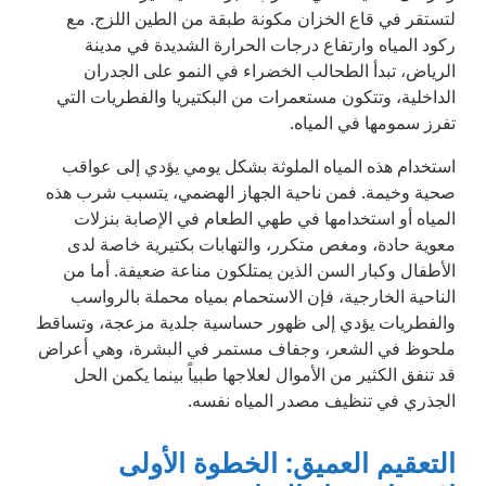
لتستقر في قاع الخزان مكونة طبقة من الطين اللزج. مع
ركود المياه وارتفاع درجات الحرارة الشديدة في مدينة
الرياض، تبدأ الطحالب الخضراء في النمو على الجدران
الداخلية، وتتكون مستعمرات من البكتيريا والفطريات التي
تفرز سمومها في المياه.
استخدام هذه المياه الملوثة بشكل يومي يؤدي إلى عواقب
صحية وخيمة. فمن ناحية الجهاز الهضمي، يتسبب شرب هذه
المياه أو استخدامها في طهي الطعام في الإصابة بنزلات
معوية حادة، ومغص متكرر، والتهابات بكتيرية خاصة لدى
الأطفال وكبار السن الذين يمتلكون مناعة ضعيفة. أما من
الناحية الخارجية، فإن الاستحمام بمياه محملة بالرواسب
والفطريات يؤدي إلى ظهور حساسية جلدية مزعجة، وتساقط
ملحوظ في الشعر، وجفاف مستمر في البشرة، وهي أعراض
قد تنفق الكثير من الأموال لعلاجها طبياً بينما يكمن الحل
الجذري في تنظيف مصدر المياه نفسه.
التعقيم العميق: الخطوة الأولى