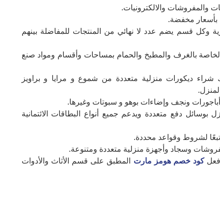
ثات والمفروشات والالكترونيات.
ة بأسعار مخفضة.
ة وكل قسم يضم عدد لا نهائي من المنتجات للمفاضلة بينهم
الخاصة بالغرف والمطبخ والحمام بمساحات وأقسام ومواد صنع
ك شراء ديكورات منزلية متعددة من شموع و مرايا و براويز
لمنزل.
 أباجورات ونجف وإضاءات بوهو و سبوتات وغيرها.
 بوسائل دفع متعددة ويدعم جميع أنواع البطاقات الائتمانية
بعًا لشروط وقواعد محددة.
مفروشات وسجاد وأجهزة منزلية متعددة ومتنوعة.
فعل
كود خصم هومز مارت
المطبق على قسم الأثاث والأدوات