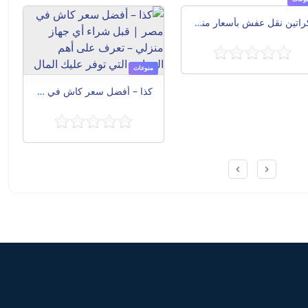
كراتين نقل عفش بأسعار مناسبة بالإسكندرية 01141940005
منوعات
كذا – أفضل سعر كاش في مصر | قبل شراء أي جهاز منزلي – تعرف على أهم المعايير التي توفر عليك المال