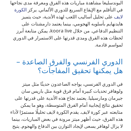
البوندسليغا مشاهدة مباريات هذه الفرق ومعرفة مدى نجاحها
في التأقلم مع الإيقاع السريع للدوري الألماني. يركز
الكورة
لايف
على تحليل أساليب اللعب لهذه الأندية، حيث يتميز
هايدنهايم بأسلوبه الهجومي، بينما يعتمد دارمشتات على
التنظيم الدفاعي. من خلال koora live، يمكن متابعة أبرز
لحظات هذه الفرق ومدى قدرتها على الاستمرار في الدوري
لمواسم قادمة.
الدوري الفرنسي والفرق الصاعدة –
هل يمكنها تحقيق المفاجآت؟
في الدوري الفرنسي، يواجه الصاعدون حديثًا مثل ميتز
ولوهافر تحديات كبيرة أمام فرق قوية مثل باريس سان
جيرمان ومارسيليا. يعتمد نجاح هذه الأندية على قدرتها على
تحقيق نتائج إيجابية أمام الفرق المتوسطة، وهو ما يمكن
متابعته عبر كورة لايف. يقدم الكورة لايف تحليلًا مستمرًا لأداء
هذه الفرق، حيث أظهر ميتز مرونة في بعض المباريات، بينما
لا يزال لوهافر يسعى لإيجاد التوازن بين الدفاع والهجوم. يتيح