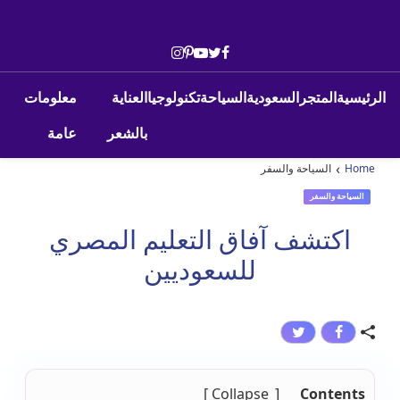
Skip to conten
Main Navigatio
الرئيسية
المتجر
السعودية
السياحة
تكنولوجيا
العناية
معلومات
بالشعر
عامة
›
Home
السياحة والسفر
السياحة والسفر
اكتشف آفاق التعليم المصري
للسعوديين
Collapse
Contents