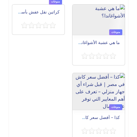
منوعات
كراتين نقل عفش بأسعار مناسبة بالإسكندرية 01141940005
منوعات
ما هي عشبة الأشواغاندا؟
منوعات
كذا – أفضل سعر كاش في مصر | قبل شراء أي جهاز منزلي – تعرف على أهم المعايير التي توفر عليك المال