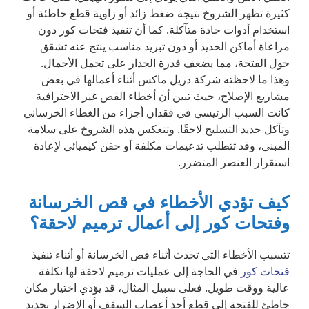
كثيرة تظهر الشروخ نتيجة ضغط زائد أو زاوية قطع خاطئة أو
استخدام أدوات حادة متآكلة. كما أن تنفيذ فتحات كور دون
مراعاة أماكن الحديد أو دون تبريد مناسب ينتج عنه تشقق
حول الفتحة، مما يضعف قدرة الجدار على تحمل الأحمال.
وهذا ما لاحظته شركة دريل ماكس أثناء أعمالها في بعض
مشاريع الإصلاح، حيث تبين أن أخطاء القص غير الاحترافية
كانت السبب الرئيسي في فقدان أجزاء من الغطاء الخرساني
وتآكل حديد التسليح لاحقًا. وتنعكس هذه الشروخ على سلامة
المبنى، وقد تتطلب تدعيمات مكلفة أو حقن كيميائي لإعادة
استقرار العنصر المتضرر.
كيف تؤدي الأخطاء في قص الخرسانة
وفتحات كور إلى أعمال ترميم لاحقة؟
تتسبب الأخطاء التي تحدث أثناء قص الخرسانة أو أثناء تنفيذ
فتحات كور
في الحاجة إلى عمليات ترميم لاحقة لها تكلفة
عالية ووقت طويل. فعلى سبيل المثال، قد يؤدي اختيار مكان
خاطئ للفتحة إلى قطع أحد أعصاب السقف أو الإضرار بحديد