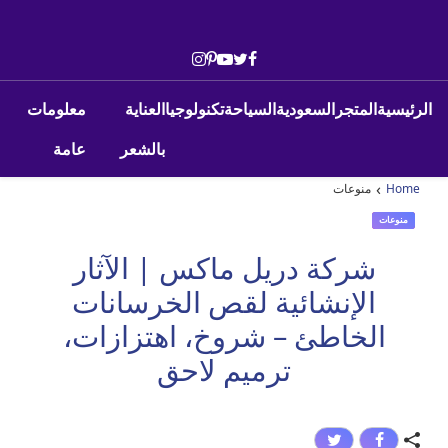
Skip to conten
Main Navigatio
الرئيسية
المتجر
السعودية
السياحة
تكنولوجيا
العناية
معلومات
بالشعر
عامة
›
Home
منوعات
منوعات
شركة دريل ماكس | الآثار
الإنشائية لقص الخرسانات
الخاطئ – شروخ، اهتزازات،
ترميم لاحق