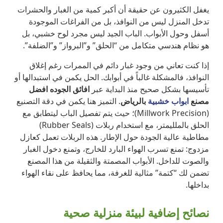
يغفل الكثيرون عن حقيقة أن أكبر كمية من الغبار والحشرات
تدخل المنزل ليس من النوافذ، بل من الفراغات الموجودة
أسفل وحول الأبواب. الباب الجيد ليس مجرد لوح خشبي، بل
هو نظام هندسي متكامل من “الحلق” و”البرواز” و”الضلفة”.
إذا كنت تعاني من وجود غبار دائم في الممرات رغم إغلاق
النوافذ، فالمشكلة غالباً في أبوابك. الحل يكمن في استبدالها أو
تأسيسها بشكل صحيح منذ البداية عبر
افائق الجوده افضل
مصنع
ابواب خشبية
بالرياض
. التميز هنا يكمن في دقة التصنيع
(Millwork Precision)؛ حيث يتم تفصيل الباب ليتطابق مع
الحلق بالملليمتر، مع استخدام ربلات (Rubber Seals)
مطاطية عالية الجودة حول الإطار. هذه الربلات تعمل كعازل
مزدوج: تمنع تسرب الهواء البارد للخارج، وتمنع دخول الغبار
والصوت للداخل. الأبواب المصمتة والثقيلة من هذا المصنع
تضمن لك “كتمة” مثالية للغرفة، مما يحافظ على نقاء الهواء
بداخلها.
نصائح إضافية لبيئة منزلية صحية