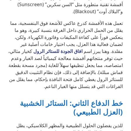
أقمشة تقنية متطورة مثل “السن سكرين” (Sunscreen)
و”البلاك أوت” (Blackout).
تعمل هذه الأقمشة كدرع عاكس للأشعة فوق البنفسجية، مما
يقلل من الحمل الحراري داخل الغرفة بنسبة كبيرة، وهو ما
ينعكس فوراً على كفاءة المكيفات وفاتورة الكهرباء. ولكن،
لضمان فعالية هذا العزل، يجب اختيار خامات أصلية غير
مقلدة. وهنا يبرز اسم
افاق الجودة للستائر الرول
كخيار مثالي،
حيث توفر منتجاتهم أقمشة معالجة كيميائياً لصد الغبار وعدم
امتصاصه، مما يجعل تنظيفها سهلاً للغاية (مجرد مسحة بقطعة
قماش مبللة). بالإضافة إلى ذلك، فإن نظام التثبيت الدقيق
للستائر الرول يغطي كامل فتحة النافذة بإحكام، مما يقلل من
الفراغات التي قد يتسلل منها الغبار الناعم.
خط الدفاع الثاني: الستائر الخشبية
(العزل الطبيعي)
للذين يفضلون الحلول الطبيعية والمظهر الكلاسيكي، يظل