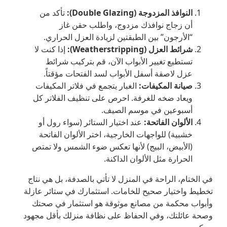
النوافذ المزدوجة (Double Glazing):
تأكد من
أن زجاج نوافذك مزدوج، واطلب حقن غاز
“الأرجون” بين الطبقتين لزيادة العزل الحراري.
شرائط العزل (Weatherstripping):
إذا كنت لا
تستطيع تغيير الأبواب الآن، قم بتركيب شرائط
عزل لاصقة أسفل الأبواب لسد الفتحات مؤقتاً.
صيانة المكيفات:
الغبار يتجمع في فلاتر المكيفات
ويعاد ضخه للغرفة. احرص على تنظيف الفلاتر كل
أسبوعين في موسم الصيف.
الألوان الفاتحة:
عند اختيار الستائر (سواء رول أو
خشبية) للواجهات الخارجية، اختر الألوان الفاتحة
(الأبيض، البيج) لأنها تعكس ضوء الشمس ولا تمتص
الحرارة مثل الألوان الداكنة.
في الختام، الراحة في المنزل لا تأتي بالصدفة، بل هي نتاج
تخطيط واختيار صحيح للخامات. استثمارك في ستائر عازلة
وأبواب محكمة من مصانع موثوقة هو استثمار في صحتك
وصحة عائلتك، وفي الحفاظ على نظافة منزلك بأقل مجهود