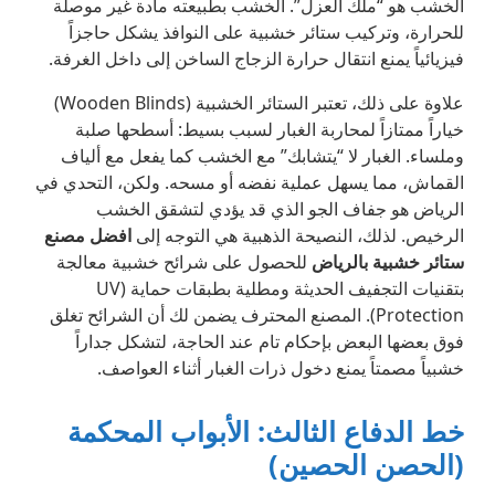
الخشب هو “ملك العزل”. الخشب بطبيعته مادة غير موصلة
للحرارة، وتركيب ستائر خشبية على النوافذ يشكل حاجزاً
فيزيائياً يمنع انتقال حرارة الزجاج الساخن إلى داخل الغرفة.
علاوة على ذلك، تعتبر الستائر الخشبية (Wooden Blinds)
خياراً ممتازاً لمحاربة الغبار لسبب بسيط: أسطحها صلبة
وملساء. الغبار لا “يتشابك” مع الخشب كما يفعل مع ألياف
القماش، مما يسهل عملية نفضه أو مسحه. ولكن، التحدي في
الرياض هو جفاف الجو الذي قد يؤدي لتشقق الخشب
الرخيص. لذلك، النصيحة الذهبية هي التوجه إلى
افضل مصنع
ستائر خشبية بالرياض
للحصول على شرائح خشبية معالجة
بتقنيات التجفيف الحديثة ومطلية بطبقات حماية (UV
Protection). المصنع المحترف يضمن لك أن الشرائح تغلق
فوق بعضها البعض بإحكام تام عند الحاجة، لتشكل جداراً
خشبياً مصمتاً يمنع دخول ذرات الغبار أثناء العواصف.
خط الدفاع الثالث: الأبواب المحكمة
(الحصن الحصين)