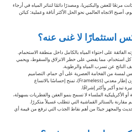
 مرتعًا للعفن والبكتيريا، ومصدرًا دائمًا لتناثر المياه في أرجاء
، أصبح الاتجاه العالمي نحو الحل الأكثر أناقة وعملية: كبائن
كس استثمارًا لا غنى عنه؟
ه الفائقة على احتواء المياه بالكامل داخل منطقة الاستحمام.
عد كل استخدام، مما يقضي على خطر الانزلاق والسقوط، ويحمي
لف الناتج عن تسرب المياه والرطوبة.
 لمسة من الفخامة العصرية على أي حمام. التصاميم
الزجاجية، وخصوصًا تلك التي تأتي بدون إطار معدني (Frameless)، تمنح إحساسًا بالاتساع
ة تبدو أكبر وأكثر إشراقًا.
أو الأكريليكية الملساء لا تسمح بنمو العفن والفطريات بسهولة،
مقارنة بالستائر القماشية التي تتطلب غسيلاً متكررًا.
حديث والمجهز جيدًا من أهم نقاط الجذب التي ترفع من قيمة أي