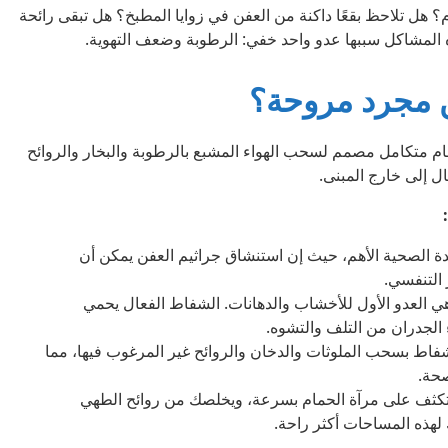
هل تلاحظ بقعًا داكنة من العفن في زوايا المطبخ؟ هل تبقى رائحة
المشاكل سببها عدو واحد خفي: الرطوبة وضعف التهوية.
ن مجرد مروحة؟
م متكامل مصمم لسحب الهواء المشبع بالرطوبة والبخار والروائح
 إلى خارج المبنى.
ة الصحية الأهم، حيث إن استنشاق جراثيم العفن يمكن أن
التنفسي.
ي العدو الأول للأخشاب والدهانات. الشفاط الفعال يحمي
 الجدران من التلف والتشوه.
فاط بسحب الملوثات والدخان والروائح غير المرغوب فيها، مما
صحة.
متكثف على مرآة الحمام بسرعة، ويخلصك من روائح الطهي
لهذه المساحات أكثر راحة.