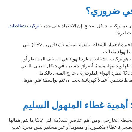
رافي ضروري؟
يتم تركيبه بشكل صحيح. إن الاعتماد على خدمة
تركيب شفاطات
لخطيرة:
يمتلك الفني الخبرة لاختيار الشفاط بالقوة المناسبة (تقاس بـ CFM) التي
لهواء بفعالية.
ية هو تركيب الشفاط ليطرد الهواء في السقف المستعار أو
نقلها ويخفيها، مسببًا أضرارًا جسيمة في هيكل المبنى. الفني
ط يتضمن أعمالاً كهربائية يجب أن تتم بواسطة فني مؤهل
طه الخارجي. ومن أهم عناصر السلامة التي غالبًا ما يتم إهمالها
صحي). غطاء مكسور، أو مفقود، أو غير مستقر ليس مجرد عيب