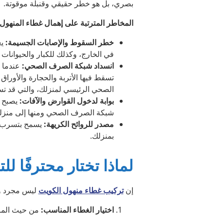
بصري، بل هو خطر حقيقي وقنبلة موقوتة.
المخاطر المترتبة على إهمال غطاء المنهول:
خطر السقوط والإصابات الجسيمة:
يع
في الخارج، وكذلك للكبار والحيوانات ا
انسداد شبكة الصرف الصحي:
عندما ي
تسقط فيها الأتربة والحجارة والأور
الصحي الرئيسي لمنزلك، والتي قد تس
بوابة لدخول القوارض والآفات:
يصبح ا
شبكة الصرف الصحي ومنها إلى منزل
مصدر للروائح الكريهة:
يسمح بتسرب غ
بمنزلك.
لماذا تختار محترفًا لل
إن
تركيب غطاء منهول الكويت
ليس مجرد وض
اختيار الغطاء المناسب:
من حيث الماد