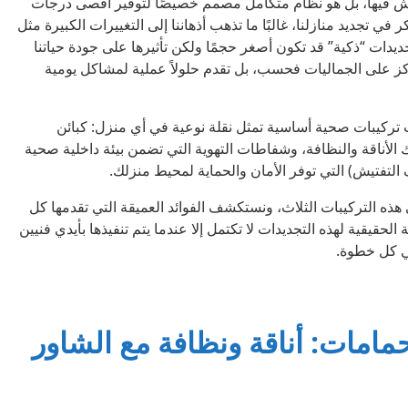
يش فيها، بل هو نظام متكامل مصمم خصيصًا لتوفير أقصى درجات
في تجديد منازلنا، غالبًا ما تذهب أذهاننا إلى التغييرات الكبيرة مثل
جديدات “ذكية” قد تكون أصغر حجمًا ولكن تأثيرها على جودة حياتنا
تركز على الجماليات فحسب، بل تقدم حلولاً عملية لمشاكل يومية
اث تركيبات صحية أساسية تمثل نقلة نوعية في أي منزل: كبائن
الأناقة والنظافة، وشفاطات التهوية التي تضمن بيئة داخلية صحية
التفتيش) التي توفر الأمان والحماية لمحيط منزلك.
ذه التركيبات الثلاث، ونستكشف الفوائد العميقة التي تقدمها كل
لحقيقية لهذه التجديدات لا تكتمل إلا عندما يتم تنفيذها بأيدي فنيين
ي كل خطوة.
حمامات: أناقة ونظافة مع الشاور