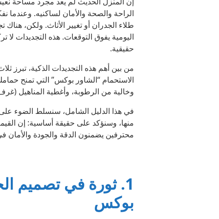
إن المنزل الحديث لم يعد مجرد مساحة نع
الراحة والصحة والأمان لساكنيه. وعندما نفكر 
طلاء الجدران أو تغيير الأثاث. ولكن، هناك ت
اليومية يفوق التوقعات. هذه التجديدات لا 
حقيقية.
من بين أهم هذه التجديدات الذكية، تبرز ثل
الاستحمام “الشاور بوكس” التي تمنح حمامك 
وخالية من الرطوبة، وأغطية المناهيل (غرف 
في هذا الدليل الشامل، سنسلط الضوء على ه
منها، وسنؤكد على حقيقة أساسية: إن القيمة ا
محترفين يضمنون الدقة والجودة والأمان ف
1. ثورة في تصميم ال
بوكس