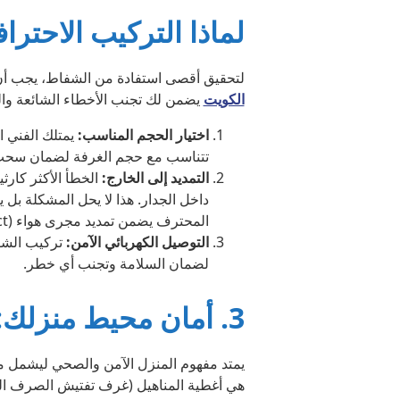
لماذا التركيب الاحت
لتحقيق أقصى استفادة من الشفاط، يجب أن 
الكويت
يضمن لك تجنب الأخطاء الشائعة وا
اختيار الحجم المناسب:
تتناسب مع حجم الغرفة لضمان سحب ا
التمديد إلى الخارج:
الخطأ الأكثر كارث
داخل الجدار. هذا لا يحل المشكلة بل ي
المحترف يضمن تمديد مجرى هواء (Duct) لطرد الهواء الملوث إلى خارج المبنى بالكامل.
التوصيل الكهربائي الآمن:
تركيب الشفا
لضمان السلامة وتجنب أي خطر.
3. أمان محيط منزلك: أهمية غطاء المنهول السليم
يمتد مفهوم المنزل الآمن والصحي ليشمل محي
هي أغطية المناهيل (غرف تفتيش الصرف ال